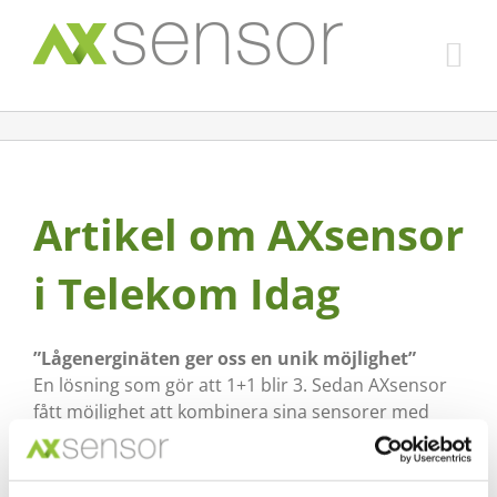
Fortsätt
till
innehållet
Artikel om AXsensor
i Telekom Idag
”Lågenerginäten ger oss en unik möjlighet”
En lösning som gör att 1+1 blir 3. Sedan AXsensor
fått möjlighet att kombinera sina sensorer med
lågenerginät har de på kort tid kunna visa på stora
vinster.
– Här är det inte stolpe in – utan mål mitt i krysset,