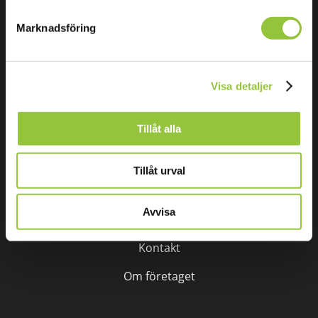
(SLS)
Marknadsföring
Affärsområden
Visa detaljer
VA–övervakning
Tillåt alla
Distribution
Återvinning
Tillåt urval
Avvisa
Företaget
Kontakt
Om företaget