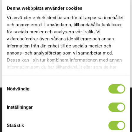
säger Jan Boström, VD på AXsensor AB.
Denna webbplats använder cookies
Vi använder enhetsidentifierare för att anpassa innehållet
Läs hela artikeln av Felix Björklund på
Telekom Idag
.
och annonserna till användarna, tillhandahålla funktioner
för sociala medier och analysera vår trafik. Vi
Eller ladda ner den som en pdf
här
.
vidarebefordrar även sådana identifierare och annan
information från din enhet till de sociala medier och
annons- och analysföretag som vi samarbetar med.
Dessa kan i sin tur kombinera informationen med annan
information som du har tillhandahållit eller som de har
samlat in när du har använt deras tjänster.
Samtyckesval
Nödvändig
AXsensor –
Inställningar
Vätskenivåmätningsteknik
Statistik