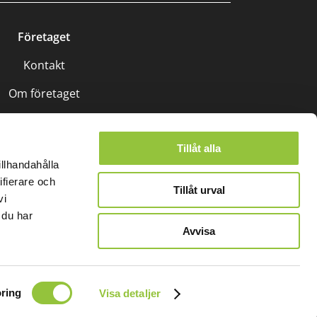
Företaget
Kontakt
Om företaget
Tillåt alla
illhandahålla
ifierare och
Tillåt urval
vi
spolicy
 du har
Avvisa
ring
Visa detaljer