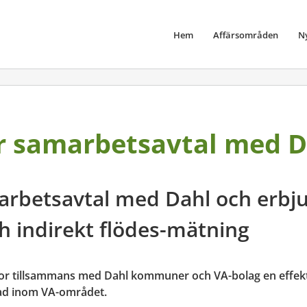
Hem
Affärsområden
N
r samarbetsavtal med D
arbetsavtal med Dahl och erb
ch indirekt flödes-mätning
r tillsammans med Dahl kommuner och VA-bolag en effekti
tad inom VA-området.