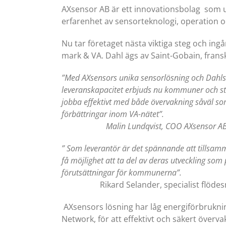
AXsensor AB är ett innovationsbolag som 
erfarenhet av sensorteknologi, operation o
Nu tar företaget nästa viktiga steg och in
mark & VA. Dahl ägs av Saint-Gobain, frans
”Med AXsensors unika sensorlösning och Dahls
leveranskapacitet erbjuds nu kommuner och st
jobba effektivt med både övervakning såväl s
förbättringar inom VA-nätet”.
Malin Lundqvist, COO AXsensor A
” Som leverantör är det spännande att tillsa
få möjlighet att ta del av deras utveckling som
förutsättningar för kommunerna”.
Rikard Selander, specialist flödesmä
AXsensors lösning har låg energiförbrukni
Network, för att effektivt och säkert överva