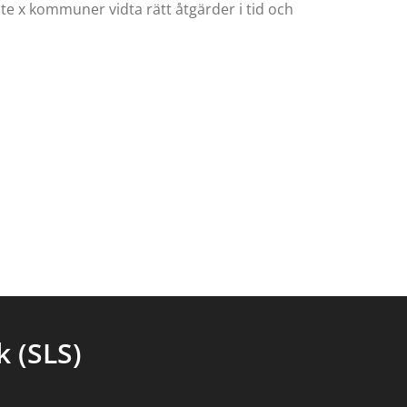
te x kommuner vidta rätt åtgärder i tid och
 (SLS)