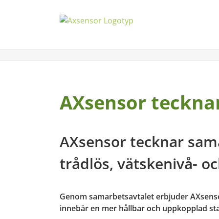
Fortsätt
till
innehållet
AXsensor teckna
AXsensor tecknar sam
trådlös, vätskenivå- o
Genom samarbetsavtalet erbjuder AXsenso
innebär en mer hållbar och uppkopplad s