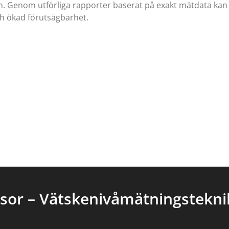
en. Genom utförliga rapporter baserat på exakt mätdata kan 
h ökad förutsägbarhet.
sor – Vätskenivåmätningsteknik