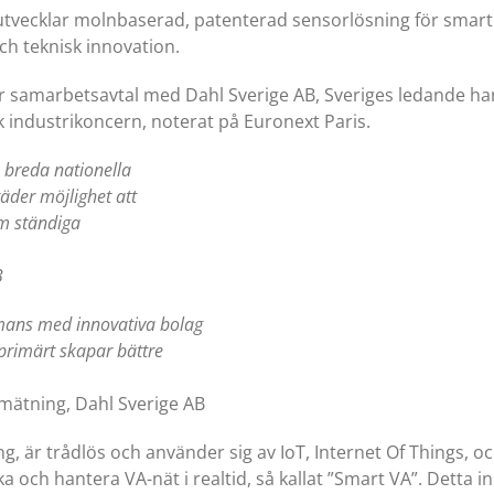
utvecklar molnbaserad, patenterad sensorlösning för smar
ch teknisk innovation.
går samarbetsavtal med Dahl Sverige AB, Sveriges ledande ha
k industrikoncern, noterat på Euronext Paris.
 breda nationella
äder möjlighet att
om ständiga
B
mmans med innovativa bolag
 primärt skapar bättre
tning, Dahl Sverige AB
ng, är trådlös och använder sig av IoT, Internet Of Things
ka och hantera VA-nät i realtid, så kallat ”Smart VA”. Detta i