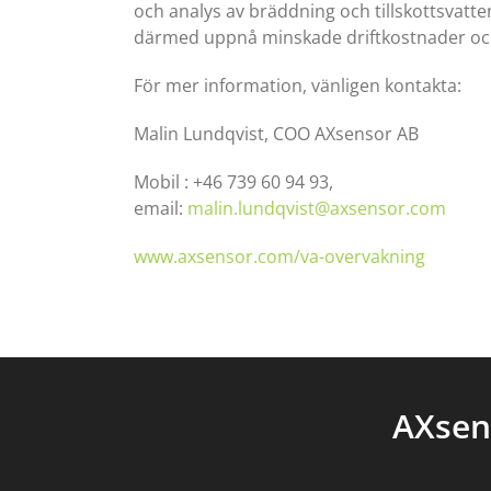
och analys av bräddning och tillskottsvatt
därmed uppnå minskade driftkostnader oc
För mer information, vänligen kontakta:
Malin Lundqvist, COO AXsensor AB
Mobil : +46 739 60 94 93,
email:
malin.lundqvist@axsensor.com
www.axsensor.com/va-overvakning
AXsen