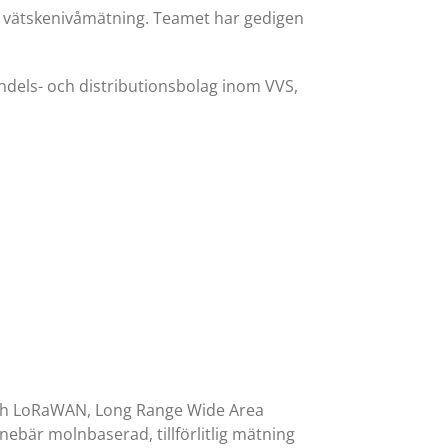
t vätskenivåmätning. Teamet har gedigen
ndels- och distributionsbolag inom VVS,
, och LoRaWAN, Long Range Wide Area
nnebär molnbaserad, tillförlitlig mätning