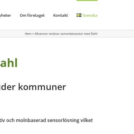
yheter
Om företaget
Kontakt
Svenska
Hem
»
AXsensor tecknar samarbetsavtal med Dahl
ahl
juder kommuner
v och molnbaserad sensorlösning vilket