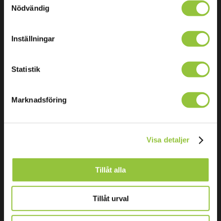
Nödvändig
Water and Sewage Monitoring
Distribution – filling at the right time
Inställningar
Recycling
Statistik
Company
Marknadsföring
Contact us
About AXsensor AB
Visa detaljer
Tillåt alla
© AXsensor AB 2024 |
Tillåt urval