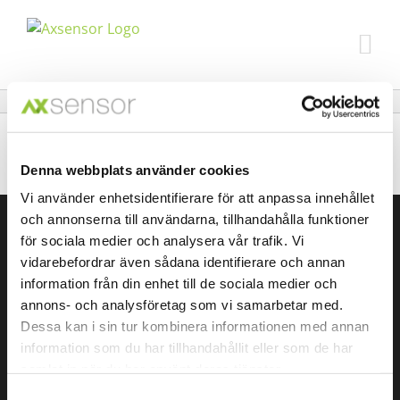
Skip
to
content
Denna webbplats använder cookies
Vi använder enhetsidentifierare för att anpassa innehållet
och annonserna till användarna, tillhandahålla funktioner
AXsensor – Liquid Level
för sociala medier och analysera vår trafik. Vi
vidarebefordrar även sådana identifierare och annan
Measuring Technology
information från din enhet till de sociala medier och
annons- och analysföretag som vi samarbetar med.
Dessa kan i sin tur kombinera informationen med annan
information som du har tillhandahållit eller som de har
samlat in när du har använt deras tjänster.
Business Segments
Samtyckesval